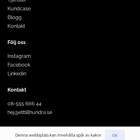
Kundcase
Blogg
Kontakt
Följ oss
Instagram
Facebook
Linkedin
Kontakt
08-555 666 44
hej@etttillhundra.se
© 2022 Ett till hundra AB med ensamrätt.
Denna webbplats kan innehålla spår av kakor.
Ok