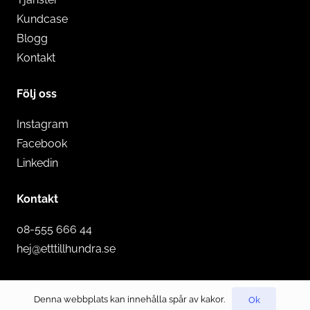
Kundcase
Blogg
Kontakt
Följ oss
Instagram
Facebook
Linkedin
Kontakt
08-555 666 44
hej@etttillhundra.se
© 2022 Ett till hundra AB med ensamrätt.
Denna webbplats kan innehålla spår av kakor.
Ok