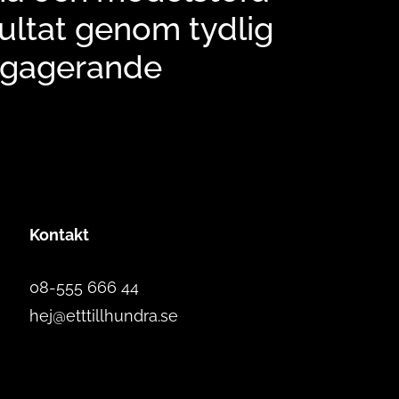
sultat genom tydlig
engagerande
Kontakt
08-555 666 44
hej@etttillhundra.se