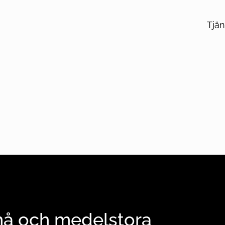
Tjän
små och medelstora